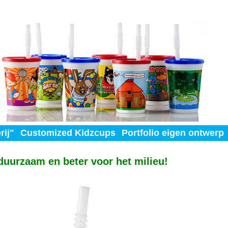
rij"
Customized Kidzcups
Portfolio eigen ontwerp
duurzaam en beter voor het milieu!